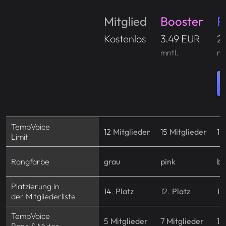
Mitglied
Booster
P
Kostenlos
3.49 EUR
2
mntl.
mn
TempVoice
12
Mitglieder
15
Mitglieder
15
Limit
Rangfarbe
grau
pink
bl
Platzierung in
14.
Platz
12.
Platz
11
der Mitgliederliste
TempVoice
5
Mitglieder
7
Mitglieder
12