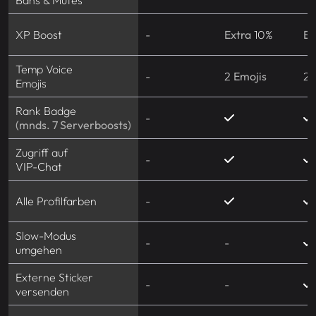
Bans & Mutes
XP Boost
-
Extra
10%
Ex
Temp Voice
-
2
Emojis
2
Emojis
Rank Badge
-
(mnds. 7 Serverboosts)
Zugriff auf
-
VIP-Chat
Alle Profilfarben
-
Slow-Modus
-
-
umgehen
Externe Sticker
-
-
versenden