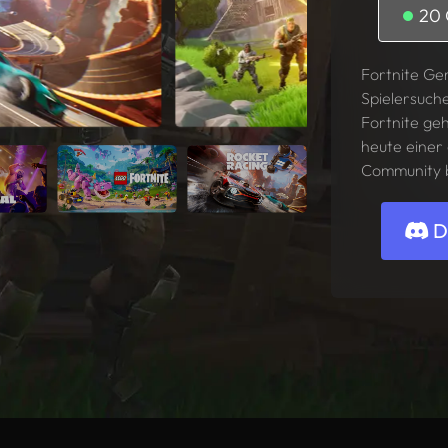
20
Fortnite Ge
Spielersuch
Fortnite ge
heute einer
Community b
Di