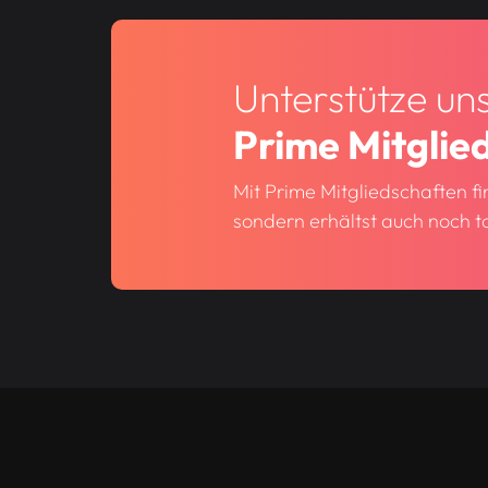
Unterstütze un
Prime Mitglie
Mit Prime Mitgliedschaften fi
sondern erhältst auch noch to