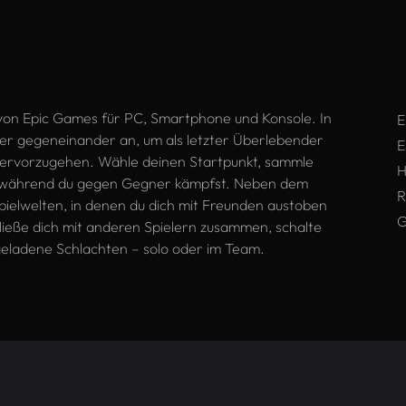
it von Epic Games für PC, Smartphone und Konsole. In
E
eler gegeneinander an, um als letzter Überlebender
E
hervorzugehen. Wähle deinen Startpunkt, sammle
H
, während du gegen Gegner kämpfst. Neben dem
R
pielwelten, in denen du dich mit Freunden austoben
G
ieße dich mit anderen Spielern zusammen, schalte
ngeladene Schlachten – solo oder im Team.