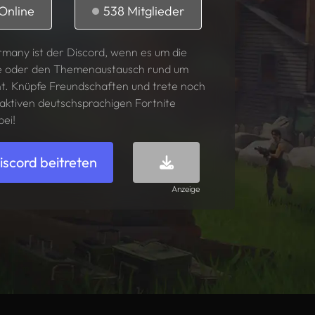
Online
538
Mitglieder
rmany ist der Discord, wenn es um die
e oder den Themenaustausch rund um
ht. Knüpfe Freundschaften und trete noch
 aktiven deutschsprachigen Fortnite
ei!
Fortnite bei Epic Games herunterladen
scord beitreten
Anzeige