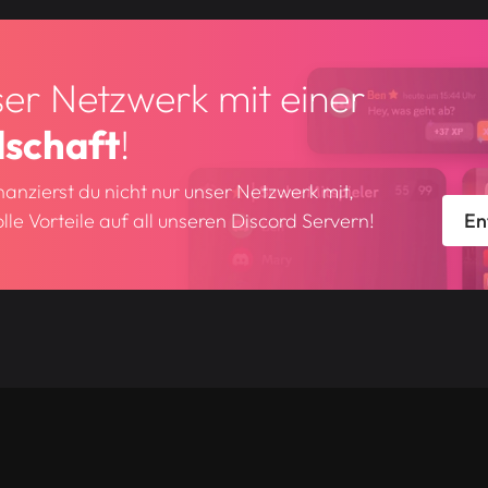
ser Netzwerk mit einer
dschaft
!
nanzierst du nicht nur unser Netzwerk mit,
lle Vorteile auf all unseren Discord Servern!
En